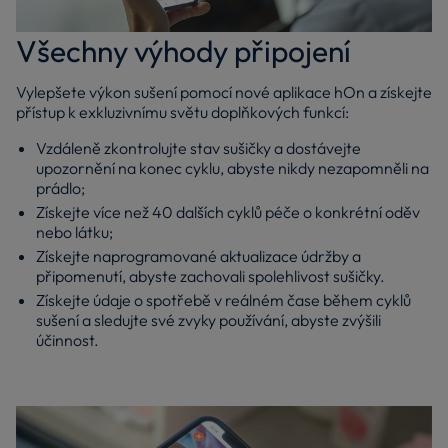
Všechny výhody připojení
Vylepšete výkon sušení pomocí nové aplikace hOn a získejte
přístup k exkluzivnímu světu doplňkových funkcí:
Vzdáleně zkontrolujte stav sušičky a dostávejte
upozornění na konec cyklu, abyste nikdy nezapomněli na
prádlo;
Získejte více než 40 dalších cyklů péče o konkrétní oděv
nebo látku;
Získejte naprogramované aktualizace údržby a
připomenutí, abyste zachovali spolehlivost sušičky.
Získejte údaje o spotřebě v reálném čase během cyklů
sušení a sledujte své zvyky používání, abyste zvýšili
účinnost.