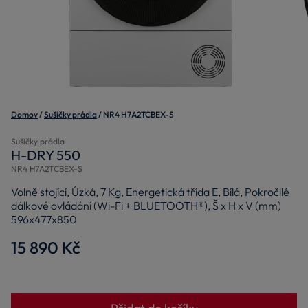
Domov
Sušičky prádla
NR4 H7A2TCBEX-S
Sušičky prádla
H-DRY 550
NR4 H7A2TCBEX-S
Volně stojící, Úzká, 7 Kg, Energetická třída E, Bílá, Pokročilé
dálkové ovládání (Wi-Fi + BLUETOOTH®), Š x H x V (mm)
596x477x850
15 890 Kč