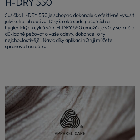
H-DRY 550
Sušička H-DRY 550 je schopna dokonale a efektivně vysušit
jakýkoli druh oděvu. Díky široké sadě pečujících a
hygienických cyklů vám H-DRY 550 umožňuje vždy šetrně a
důkladně pečovat o vaše oděvy, dokonce i o ty
nejchoulostivější. Navíc díky aplikaci hOn ji můžete
spravovat na dálku.