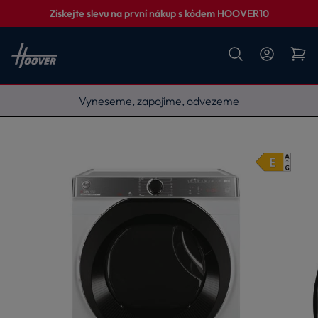
Získejte slevu na první nákup s kódem HOOVER10
Vyneseme, zapojíme, odvezeme