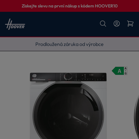
Získejte slevu na první nákup s kódem HOOVER10
Vyneseme, zapojíme, odvezeme