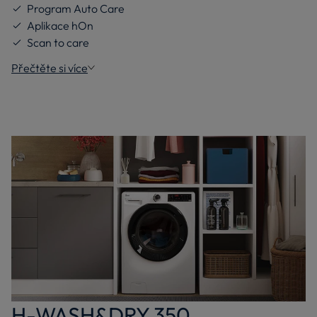
Program Auto Care
Aplikace hOn
Scan to care
Přečtěte si více
H-WASH&DRY 350