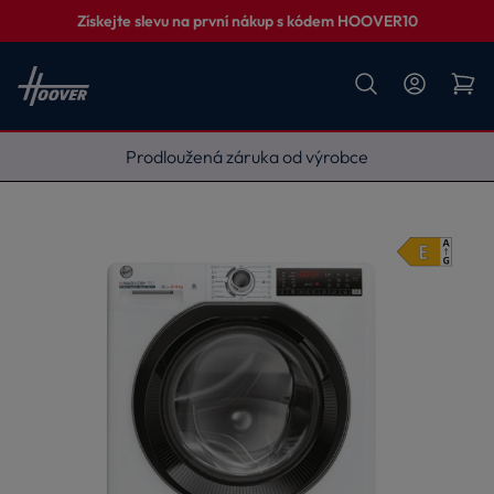
Získejte slevu na první nákup s kódem HOOVER10
Vyneseme, zapojíme, odvezeme