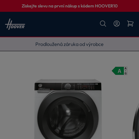
Získejte slevu na první nákup s kódem HOOVER10
Vyneseme, zapojíme, odvezeme