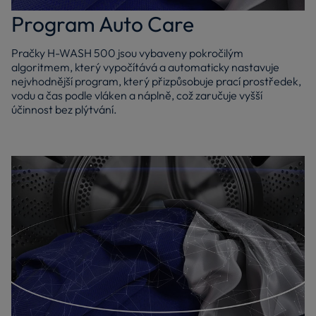
Program Auto Care
Pračky H-WASH 500 jsou vybaveny pokročilým
algoritmem, který vypočítává a automaticky nastavuje
nejvhodnější program, který přizpůsobuje prací prostředek,
vodu a čas podle vláken a náplně, což zaručuje vyšší
účinnost bez plýtvání.