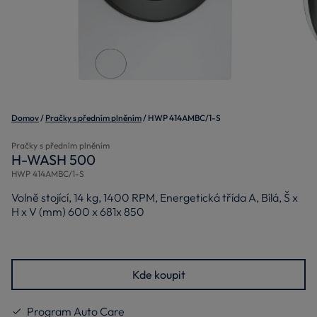
Domov
Pračky s předním plněním
HWP 414AMBC/1-S
Pračky s předním plněním
H-WASH 500
HWP 414AMBC/1-S
Volně stojící, 14 kg, 1400 RPM, Energetická třída A, Bílá, Š x
H x V (mm) 600 x 681x 850
Kde koupit
Program Auto Care