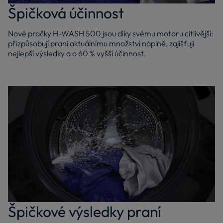
Špičková účinnost
Nové pračky H-WASH 500 jsou díky svému motoru citlivější:
přizpůsobují praní aktuálnímu množství náplně, zajišťují
nejlepší výsledky a o 60 % vyšší účinnost.
Špičkové výsledky praní