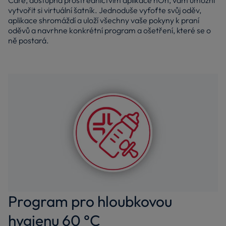
Care, dostupná prostřednictvím aplikace hOn, vám umožní
vytvořit si virtuální šatník. Jednoduše vyfoťte svůj oděv,
aplikace shromáždí a uloží všechny vaše pokyny k praní
oděvů a navrhne konkrétní program a ošetření, které se o
ně postará.
Program pro hloubkovou
hygienu 60 °C