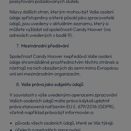
poskytování požadovaných služeb.
Názvy dalších stran, kterým mohou být Vaše osobní
údaje zpřístupněny a které působí jako zpracovatelé
údajů, jsou uvedeny v aktuálním seznamu, který si
můžete vyžádat od společnosti Candy Hoover (na
adresách uvedených v bodě 9).
Mezinárodní předávání
Společnost Candy Hoover nepředává Vaše osobní
údaje shromážděné prostřednictvím těchto stránek a
nástrojů na nich obsažených do zemí mimo Evropskou
unii ani mezinárodním organizacím.
Vaše práva jako subjektu údajů
V souvislosti s výše uvedenými operacemi zpracování
Vašich osobních údajů máte právo kdykoli uplatnit
práva stanovená nařízením EU č. 679/2016 (GDPR),
včetně například práva být informován o:
původu všech osobních údajů, které se Vás týkají;
účelech a metodách zpracování;