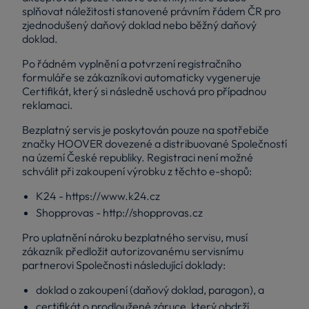
splňovat náležitosti stanovené právním řádem ČR pro
zjednodušený daňový doklad nebo běžný daňový
doklad.
Po řádném vyplnění a potvrzení registračního
formuláře se zákazníkovi automaticky vygeneruje
Certifikát, který si následně uschová pro případnou
reklamaci.
Bezplatný servis je poskytován pouze na spotřebiče
značky HOOVER dovezené a distribuované Společností
na území České republiky. Registraci není možné
schválit při zakoupení výrobku z těchto e-shopů:
K24 - https://www.k24.cz
Shopprovas - http://shopprovas.cz
Pro uplatnění nároku bezplatného servisu, musí
zákazník předložit autorizovanému servisnímu
partnerovi Společnosti následující doklady:
doklad o zakoupení (daňový doklad, paragon), a
certifikát o prodloužené záruce, který obdrží