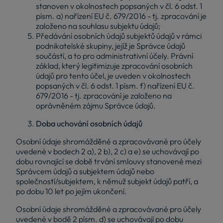
stanoven v okolnostech popsaných v čl. 6 odst. 1
písm. a) nařízení EU č. 679/2016 - tj. zpracování je
založeno na souhlasu subjektu údajů;
Předávání osobních údajů subjektů údajů v rámci
podnikatelské skupiny, jejíž je Správce údajů
součástí, a to pro administrativní účely. Právní
základ, který legitimizuje zpracování osobních
údajů pro tento účel, je uveden v okolnostech
popsaných v čl. 6 odst. 1 písm. f) nařízení EU č.
679/2016 - tj. zpracování je založeno na
oprávněném zájmu Správce údajů.
Doba uchování osobních údajů
Osobní údaje shromážděné a zpracovávané pro účely
uvedené v bodech 2 a), 2 b), 2 c) a e) se uchovávají po
dobu rovnající se době trvání smlouvy stanovené mezi
Správcem údajů a subjektem údajů nebo
společností/subjektem, k němuž subjekt údajů patří, a
po dobu 10 let po jejím ukončení.
Osobní údaje shromážděné a zpracovávané pro účely
uvedené v bodě 2 písm. d) se uchovávají po dobu