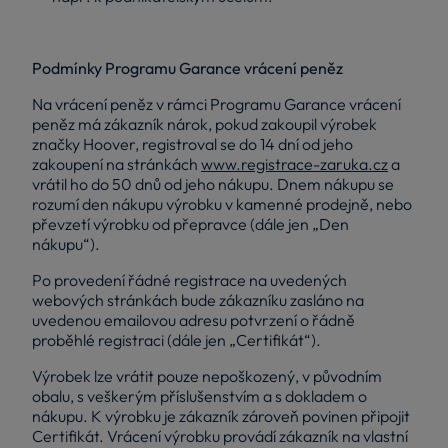
Podmínky Programu Garance vrácení peněz
Na vrácení peněz v rámci Programu Garance vrácení
peněz má zákazník nárok, pokud zakoupil výrobek
značky Hoover, registroval se do 14 dní od jeho
zakoupení na stránkách
www.registrace-zaruka.cz
a
vrátil ho do 50 dnů od jeho nákupu. Dnem nákupu se
rozumí den nákupu výrobku v kamenné prodejně, nebo
převzetí výrobku od přepravce (dále jen „Den
nákupu“).
Po provedení řádné registrace na uvedených
webových stránkách bude zákazníku zasláno na
uvedenou emailovou adresu potvrzení o řádně
proběhlé registraci (dále jen „Certifikát“).
Výrobek lze vrátit pouze nepoškozený, v původním
obalu, s veškerým příslušenstvím a s dokladem o
nákupu. K výrobku je zákazník zároveň povinen připojit
Certifikát. Vrácení výrobku provádí zákazník na vlastní