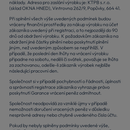
náklady. Adresa pro zaslání výrobku je: KTPB s.r.o.
(sklad OKNA HNED), Vintrovna 262/9, Popůvky, 664 41.
Při splnění všech výše uvedených podmínek budou
vráceny finanční prostředky za nákup výrobku na účet
zákazníka uvedený při registraci, a to nejpozději do 90
dnů od obdržení výrobku. K požadavkům zákazníka na
obdržení jiné částky plnění nebo poskytnutí plnění
jiným, než uvedeným způsobem se nepřihlíží. V
případě, že poslední den lhůty na vrácení výrobku
připadne na sobotu, neděli či svátek, považuje se lhůta
za zachovanou, odešle-li zákazník výrobek nejblíže
následující pracovní den.
Společnost si v případě pochybností o řádnosti, úplnosti
a správnosti registrace zákazníka vyhrazuje právo
poskytnutí Garance vrácení peněz odmítnout.
Společnost neodpovídá za vzniklé újmy v případě
nemožnosti doručení vracených peněz v důsledku
nesprávné adresy nebo chybně uvedeného čísla účtu.
Pokud by nebyly splněny podmínky uvedené výše,