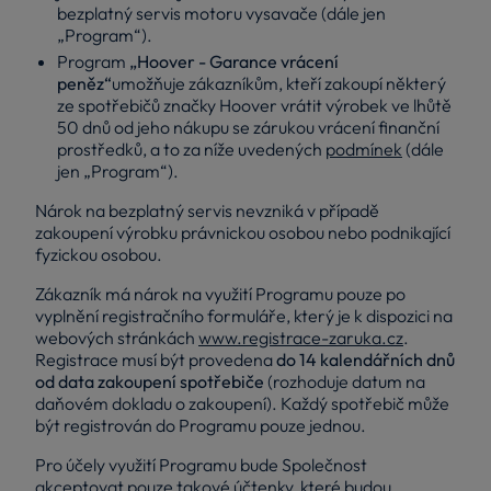
bezplatný servis motoru vysavače (dále jen
„Program“).
Program
„Hoover - Garance vrácení
peněz“
umožňuje zákazníkům, kteří zakoupí některý
ze spotřebičů značky Hoover vrátit výrobek ve lhůtě
50 dnů od jeho nákupu se zárukou vrácení finanční
prostředků, a to za níže uvedených
podmínek
(dále
jen „Program“).
Nárok na bezplatný servis nevzniká v případě
zakoupení výrobku právnickou osobou nebo podnikající
fyzickou osobou.
Zákazník má nárok na využití Programu pouze po
vyplnění registračního formuláře, který je k dispozici na
webových stránkách
www.registrace-zaruka.cz
.
Registrace musí být provedena
do 14 kalendářních dnů
od data zakoupení spotřebiče
(rozhoduje datum na
daňovém dokladu o zakoupení). Každý spotřebič může
být registrován do Programu pouze jednou.
Pro účely využití Programu bude Společnost
akceptovat pouze takové účtenky, které budou