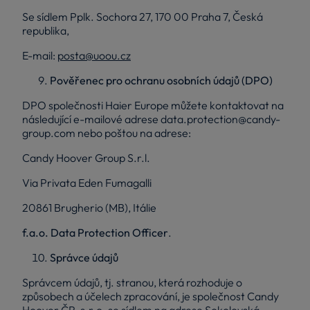
Se sídlem Pplk. Sochora 27, 170 00 Praha 7, Česká
republika,
E-mail:
posta@uoou.cz
Pověřenec pro ochranu osobních údajů (DPO)
DPO společnosti Haier Europe můžete kontaktovat na
následující e-mailové adrese
data.protection@candy-
group.com
nebo poštou na adrese:
Candy Hoover Group S.r.l.
Via Privata Eden Fumagalli
20861 Brugherio (MB), Itálie
f.a.o. Data Protection Officer
.
Správce údajů
Správcem údajů, tj. stranou, která rozhoduje o
způsobech a účelech zpracování, je společnost Candy
Hoover ČR, s.r.o. se sídlem na adrese Sokolovská