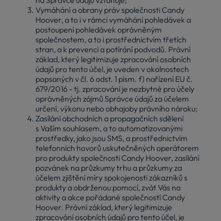
Vymáhání a obrany práv společnosti Candy
Hoover, a to i v rámci vymáhání pohledávek a
postoupení pohledávek oprávněným
společnostem, a to i prostřednictvím třetích
stran, a k prevenci a potírání podvodů. Právní
základ, který legitimizuje zpracování osobních
údajů pro tento účel, je uveden v okolnostech
popsaných v čl. 6 odst. 1 písm. f) nařízení EU č.
679/2016 - tj. zpracování je nezbytné pro účely
oprávněných zájmů Správce údajů za účelem
určení, výkonu nebo obhajoby právního nároku;
Zasílání obchodních a propagačních sdělení
s Vaším souhlasem, a to automatizovanými
prostředky, jako jsou SMS, a prostřednictvím
telefonních hovorů uskutečněných operátorem
pro produkty společnosti Candy Hoover, zasílání
pozvánek na průzkumy trhu a průzkumy za
účelem zjištění míry spokojenosti zákazníků s
produkty a obdrženou pomocí, zvát Vás na
aktivity a akce pořádané společností Candy
Hoover. Právní základ, který legitimizuje
zpracování osobních údajů pro tento účel, je