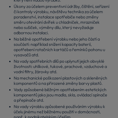
Úkony za účelem preventivní údržby, čištění, seřízení
či kontroly výrobku, návštěvu technika za účelem
poradenství, instalace spotřebiče nebo změny
směru otevírání dvířek u chladniček, mrazniček
nebo sušiček, výměny dílu, který nevyžaduje
odbornou instalaci.
Na běžné opotřebení výrobku nebo jeho částí a
součástí: například snížení kapacity baterií,
opotřebení rotačních kartáčů a řemínků pohonu u
vysavačů atd.
Na vady spotřebních dílů po uplynutí jejich obvyklé
životnosti: uhlíkové, tukové, prachové, vzduchové a
vodní filtry, žárovky atd.
Na mechanické poškození plastových a skleněných
komponentů a na přirozené změny barvy plastů.
Vady způsobené běžným opotřebením estetických
komponentů jako jsou madla, skla, ovládací spínače
a přepínače atd.
Na vady výrobku způsobené používáním výrobku k
účelu jinému než běžnému použití v domácnosti,
např. k podnikatelským účelům.