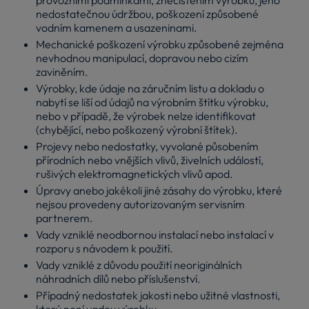
nedostatečnou údržbou, poškození způsobené
vodním kamenem a usazeninami.
Mechanické poškození výrobku způsobené zejména
nevhodnou manipulací, dopravou nebo cizím
zaviněním.
Výrobky, kde údaje na záručním listu a dokladu o
nabytí se liší od údajů na výrobním štítku výrobku,
nebo v případě, že výrobek nelze identifikovat
(chybějící, nebo poškozený výrobní štítek).
Projevy nebo nedostatky, vyvolané působením
přírodních nebo vnějších vlivů, živelních událostí,
rušivých elektromagnetických vlivů apod.
Úpravy anebo jakékoli jiné zásahy do výrobku, které
nejsou provedeny autorizovaným servisním
partnerem.
Vady vzniklé neodbornou instalací nebo instalací v
rozporu s návodem k použití.
Vady vzniklé z důvodu použití neoriginálních
náhradních dílů nebo příslušenství.
Případný nedostatek jakosti nebo užitné vlastnosti,
který není vadou výrobku.