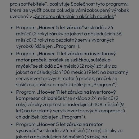
pro spotřebitele“, poskytuje Společnost tyto programy,
které lze využít pouze pokud je vámi zakoupený výrobek
uvedený v „
Seznamu aktuálních akčních nabídek
“.
Program
„Hoover 5 let záruka“
se skládá z 24
měsíců (2 roky) záruky za jakost a následujících 36
měsíců (3 roky) na bezplatný servis vybraných
výrobků (dále jen „Program“).
Program
„Hoover 11 let záruka na invertorový
motor praček, praček se sušičkou, sušiček a
myček“
se skládá z 24 měsíců (2 roky) záruky za
jakost a následujících 108 měsíců (9 let) na bezplatný
servis invertorových motorů praček, praček se
sušičkou, sušiček a myček (dále jen „Program“).
Program
„Hoover 11 let záruka na invertorový
kompresor chladniček“
se skládá z 24 měsíců (2
roky) záruky za jakost a následujících 108 měsíců (9
let) na bezplatný servis invertorových kompresorů
chladniček (dále jen „Program“).
Program
„Hoover 5 let záruka na motor
vysavače“
se skládá z 24 měsíců (2 roky) záruky za
jakost a následujících 36 měsíců (3 roky) na