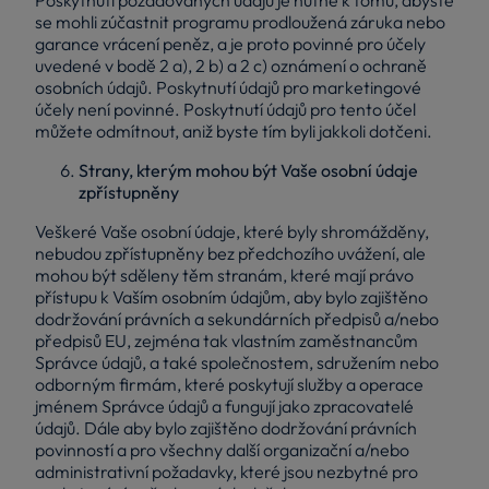
se mohli zúčastnit programu prodloužená záruka nebo
garance vrácení peněz, a je proto povinné pro účely
uvedené v bodě 2 a), 2 b) a 2 c) oznámení o ochraně
osobních údajů. Poskytnutí údajů pro marketingové
účely není povinné. Poskytnutí údajů pro tento účel
můžete odmítnout, aniž byste tím byli jakkoli dotčeni.
Strany, kterým mohou být Vaše osobní údaje
zpřístupněny
Veškeré Vaše osobní údaje, které byly shromážděny,
nebudou zpřístupněny bez předchozího uvážení, ale
mohou být sděleny těm stranám, které mají právo
přístupu k Vaším osobním údajům, aby bylo zajištěno
dodržování právních a sekundárních předpisů a/nebo
předpisů EU, zejména tak vlastním zaměstnancům
Správce údajů, a také společnostem, sdružením nebo
odborným firmám, které poskytují služby a operace
jménem Správce údajů a fungují jako zpracovatelé
údajů. Dále aby bylo zajištěno dodržování právních
povinností a pro všechny další organizační a/nebo
administrativní požadavky, které jsou nezbytné pro