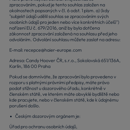
zpracováním, pokud je tento souhlas založen na
okolnostech popsaných v čl. 6 odst. 1 písm. a) (kdy
"subjekt údajů udělil souhlas se zpracováním svých
osobních údajů pro jeden nebo více konkrétních účelů")
nařízení EU č. 679/2016, aniž by byla dotčena
zákonnost zpracování založená na souhlasu před jeho
odvoláním. Odvolání souhlasu můžete zaslat na adresu:
E-mail:
recepce@haier-europe.com
Adresa: Candy Hoover ČR, s.r.o., Sokolovská 651/136A,
Karlín, 186 00 Praha
Pokud se domníváte, že zpracování bylo provedeno v
rozporu s platnými právními předpisy, máte právo
podat stížnost u dozorového úřadu, konkrétně v
členském státě, ve kterém máte obvyklé bydliště nebo
kde pracujete, nebo v členském státě, kde k údajnému
porušení došlo.
Českým dozorovým orgánem je:
Úřad pro ochranu osobních údajů,