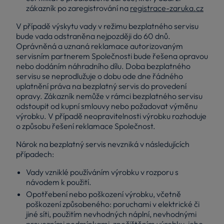
zákazník po zaregistrování na
registrace-zaruka.cz
V případě výskytu vady v režimu bezplatného servisu
bude vada odstraněna nejpozději do 60 dnů.
Oprávněná a uznaná reklamace autorizovaným
servisním partnerem Společnosti bude řešena opravou
nebo dodáním náhradního dílu. Doba bezplatného
servisu se neprodlužuje o dobu ode dne řádného
uplatnění práva na bezplatný servis do provedení
opravy. Zákazník nemůže v rámci bezplatného servisu
odstoupit od kupní smlouvy nebo požadovat výměnu
výrobku. V případě neopravitelnosti výrobku rozhoduje
o způsobu řešení reklamace Společnost.
Nárok na bezplatný servis nevzniká v následujících
případech:
Vady vzniklé používáním výrobku v rozporu s
návodem k použití.
Opotřebení nebo poškození výrobku, včetně
poškození způsobeného: poruchami v elektrické či
jiné síti, použitím nevhodných náplní, nevhodnými
provozními podmínkami, znečištěním výrobku, jeho