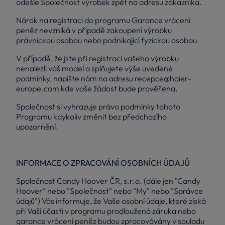
odešle Společnost výrobek zpět na adresu zákazníka.
Nárok na registraci do programu Garance vrácení
peněz nevzniká v případě zakoupení výrobku
právnickou osobou nebo podnikající fyzickou osobou.
V případě, že jste při registraci vašeho výrobku
nenalezli váš model a splňujete výše uvedené
podmínky, napište nám na adresu
recepce@haier-
europe.com
kde vaše žádost bude prověřena.
Společnost si vyhrazuje právo podmínky tohoto
Programu kdykoliv změnit bez předchozího
upozornění.
INFORMACE O ZPRACOVÁNÍ OSOBNÍCH ÚDAJŮ
Společnost Candy Hoover ČR, s.r.o. (dále jen "Candy
Hoover" nebo "Společnost" nebo "My" nebo "Správce
údajů") Vás informuje, že Vaše osobní údaje, které získá
při Vaší účasti v programu prodloužená záruka nebo
garance vrácení peněz budou zpracovávány v souladu