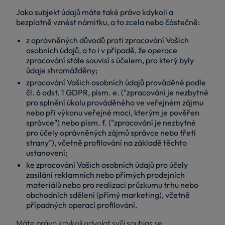
Jako subjekt údajů máte také právo kdykoli a
bezplatně vznést námitku, a to zcela nebo částečně:
z oprávněných důvodů proti zpracování Vašich
osobních údajů, a to i v případě, že operace
zpracování stále souvisí s účelem, pro který byly
údaje shromážděny;
zpracování Vašich osobních údajů prováděné podle
čl. 6 odst. 1 GDPR, písm. e. ("zpracování je nezbytné
pro splnění úkolu prováděného ve veřejném zájmu
nebo při výkonu veřejné moci, kterým je pověřen
správce") nebo písm. f. ("zpracování je nezbytné
pro účely oprávněných zájmů správce nebo třetí
strany"), včetně profilování na základě těchto
ustanovení;
ke zpracování Vašich osobních údajů pro účely
zasílání reklamních nebo přímých prodejních
materiálů nebo pro realizaci průzkumu trhu nebo
obchodních sdělení (přímý marketing), včetně
případných operací profilování.
Máte právo kdykoli odvolat svůj souhlas se