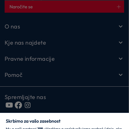
Naročite se
O nas
Kje nas najdete
Pravne informacije
Pomoč
Spremljajte nas
Skrbimo za vašo zasebnost
My a naši partneri
198
ukladáme a sprístupňujeme osobné údaje, ako