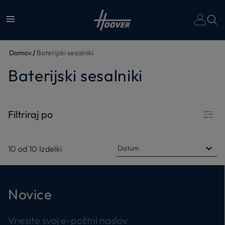
Domov
Baterijski sesalniki
Baterijski sesalniki
Filtriraj po
10
od
10
Izdelki
Datum
Novice
Vnesite svoj e-poštni naslov