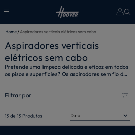
A
Home
Aspiradores verticais elétricos sem cabo
Aspiradores verticais
elétricos sem cabo
Pretende uma limpeza delicada e eficaz em todos
os pisos e superfícies? Os aspiradores sem fio da
Hoover proporcionam um excelente desempenho
devido aos motores de alta performance.
Filtrar por
Também têm autonomia suficiente para limpar
toda a casa com um único carregamento da
bateria. Os modelos de aspiradores sem fio
13
de
13
Produtos
Data
Hoover têm um design linear, leve e flexível e
conseguem alcançar os espaços mais difíceis de
limpar. Além disso, a luz LED na frente da escova,