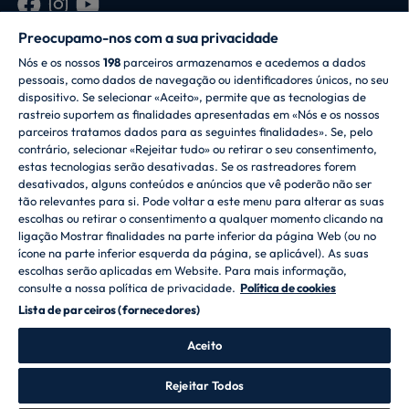
Preocupamo-nos com a sua privacidade
Nós e os nossos
198
parceiros armazenamos e acedemos a dados
pessoais, como dados de navegação ou identificadores únicos, no seu
dispositivo. Se selecionar «Aceito», permite que as tecnologias de
rastreio suportem as finalidades apresentadas em «Nós e os nossos
parceiros tratamos dados para as seguintes finalidades». Se, pelo
CANDY HOOVER GROUP S.r.I. - Unipessoal - SEDE
contrário, selecionar «Rejeitar tudo» ou retirar o seu consentimento,
JURÍDICA: Via Comolli, 57 - 20861 Brugherio (MB) -
estas tecnologias serão desativadas. Se os rastreadores forem
Itália - SEDES ADMINISTRATIVAS: Via Privata Eden
desativados, alguns conteúdos e anúncios que vê poderão não ser
Fumagalli snc - 20861 Brugherio (MB) e Via Trento n.
tão relevantes para si. Pode voltar a este menu para alterar as suas
20/A-22 - 20871 Vimercate (MB) - Itália - Tel.:
escolhas ou retirar o consentimento a qualquer momento clicando na
+39.039.2086.1 - Fax: +39.039.2086.237 - Capital
ligação Mostrar finalidades na parte inferior da página Web (ou no
social 35 000 000,00 EUR integralmente realizado -
ícone na parte inferior esquerda da página, se aplicável). As suas
Cód. fiscal e n.º de inscrição na Conservatória do
escolhas serão aplicadas em Website. Para mais informação,
Registo Comercial de Milão-Monza-Brianza-Lodi
consulte a nossa política de privacidade.
Política de cookies
04666310158 - NIF 00786860965 - N.º REA: MB-
Lista de parceiros (fornecedores)
1033934 - Autorização IT AEOF 211870 - Empresa
sujeita à gestão e coordenação da Candy S.p.A.
Aceito
linguagem
Rejeitar Todos