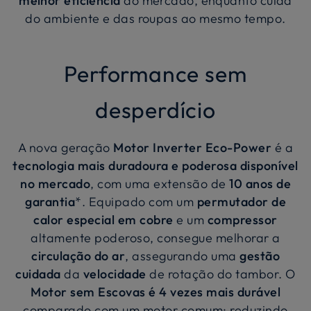
melhor eficiência
do mercado, enquanto cuida
do ambiente e das roupas ao mesmo tempo.
Performance sem
desperdício
A nova geração
Motor Inverter Eco-Power
é a
tecnologia mais duradoura e poderosa disponível
no mercado
, com uma extensão de
10 anos de
garantia
*. Equipado com um
permutador de
calor especial em cobre
e um
compressor
altamente poderoso, consegue melhorar a
circulação do ar
, assegurando uma
gestão
cuidada
da
velocidade
de rotação do tambor. O
Motor sem Escovas é 4 vezes mais durável
comparado com um motor comum: reduzindo