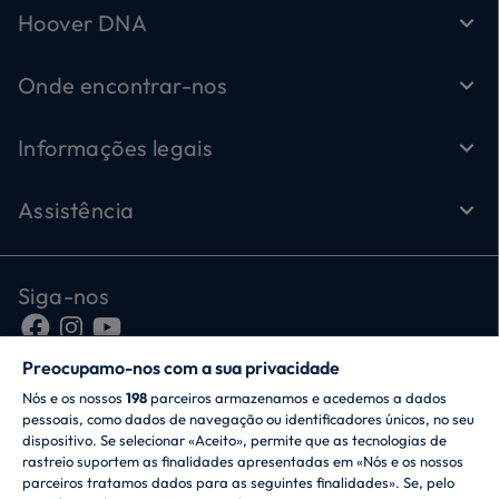
Hoover DNA
Onde encontrar-nos
Informações legais
Assistência
Siga-nos
Preocupamo-nos com a sua privacidade
Nós e os nossos
198
parceiros armazenamos e acedemos a dados
pessoais, como dados de navegação ou identificadores únicos, no seu
dispositivo. Se selecionar «Aceito», permite que as tecnologias de
rastreio suportem as finalidades apresentadas em «Nós e os nossos
parceiros tratamos dados para as seguintes finalidades». Se, pelo
CANDY HOOVER GROUP S.r.I. - Unipessoal - SEDE