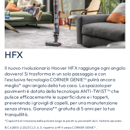
HFX
Il nuovo rivoluzionario Hoover HFX raggiunge ogni angolo
davvero! Si trasforma in un solo passaggio e con
l'esclusiva tecnologia CORNER GENIE™ pulirà ancora
meglio* ogni angolo della tua casa. La spazzola per
pavimenti è dotata della tecnologia ANTI-TWIST™ che
pulisce efficacemente le superfici dure e i tappeti,
prevenendo i grovigli di capelli, per una manutenzione
senza stress. Garanzia** gratuita di 5 anni per la tua
tranquillità.
*Capacità di rimozione della polvere lungo le pareti su pavimenti duri, testata secondo
IEC 62885-2:2023 CL5 .6.3; rispetto a HFX senza CORNER GENIE™.