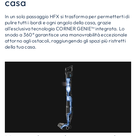
casa
In un solo passaggio HFX si trasforma per permetterti di
pulire tutti i bordi e ogni angolo della casa, grazie
all'esclusiva tecnologia CORNER GENIE™ integrata. Lo
snodo a 360° garantisce una manovrabilità eccezionale
attorno agli ostacoli, raggiungendo gli spazi più ristretti
della tua casa.