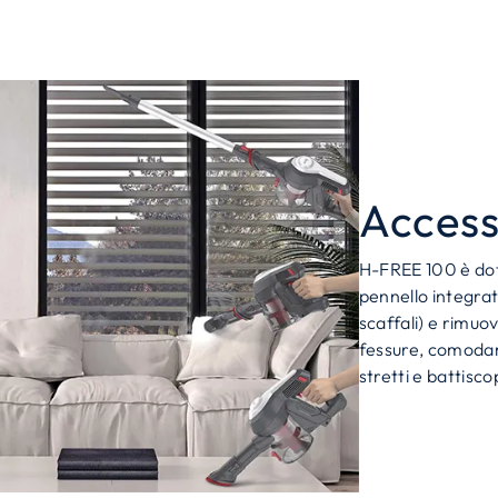
Access
H-FREE 100 è dota
pennello integrata
scaffali) e rimuov
fessure, comodam
stretti e battisco