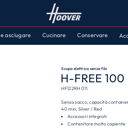
 e asciugare
Cucinare
Conservare
Acc
Scopa elettrica senza filo
H-FREE 100
HF122RH 011
Senza sacco, capacità container 0
40 min, Silver / Red
Accessori integrati
Contenitore molto capiente