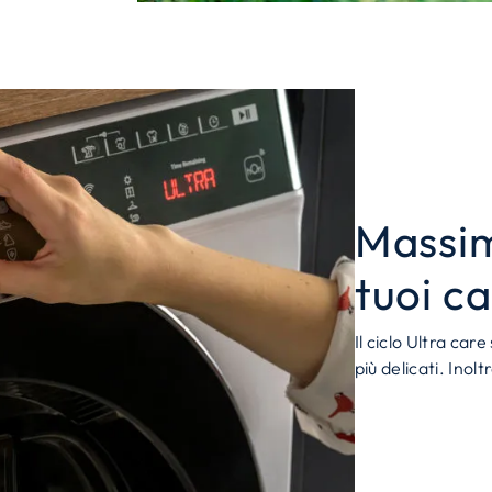
Massim
tuoi ca
Il ciclo Ultra care
più delicati. Inolt