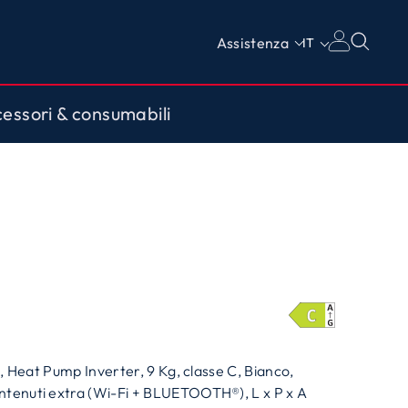
Assistenza
IT
essori & consumabili
e, Heat Pump Inverter, 9 Kg, classe C, Bianco,
ntenuti extra (Wi-Fi + BLUETOOTH®), L x P x A