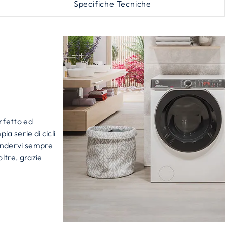
Specifiche Tecniche
rfetto ed
ia serie di cicli
rendervi sempre
oltre, grazie