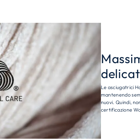
Massim
delicat
Le asciugatrici 
mantenendo sempr
nuovi. Quindi, no
certificazione W