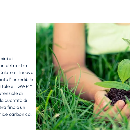
mini di
che del nostro
alore e il nuovo
to l'incredibile
ntale e il GWP *
otenziale di
a quantità di
era fino a un
dride carbonica.