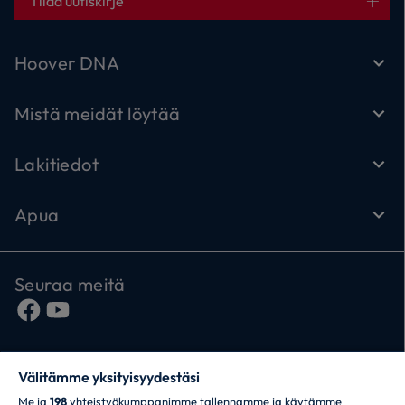
Tilaa uutiskirje
Hoover DNA
Mistä meidät löytää
Lakitiedot
Apua
Seuraa meitä
Välitämme yksityisyydestäsi
Me ja
198
yhteistyökumppanimme tallennamme ja käytämme