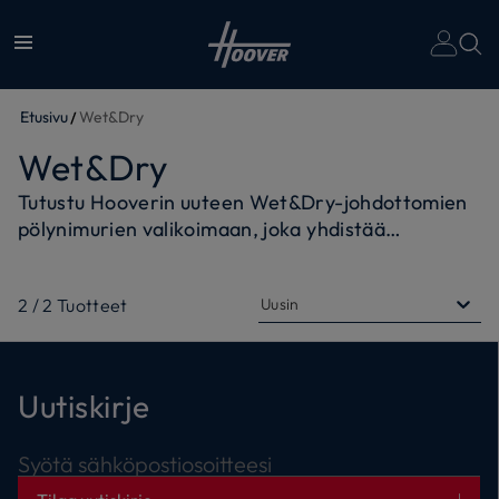
Etusivu
Wet&Dry
Wet&Dry
Tutustu Hooverin uuteen Wet&Dry-johdottomien
pölynimurien valikoimaan, joka yhdistää
huippuluokan innovaatiot ja tehokkuuden. Tämä
johdoton imuri on suunniteltu tarjoamaan
2
/
2
Tuotteet
Uusin
poikkeuksellista puhdistustehoa, yhdistäen imurin
ja mopin, jotta saat täydellisen lopputuloksen
kaikilla kovilla lattiapinnoilla.
Uutiskirje
Jopa 30 minuutin käyttöajan ansiosta siivoaminen
sujuu nopeasti ja vaivattomasti. Nauti kiiltävistä
Syötä sähköpostiosoitteesi
lattioista puolet lyhyemmässä ajassa.