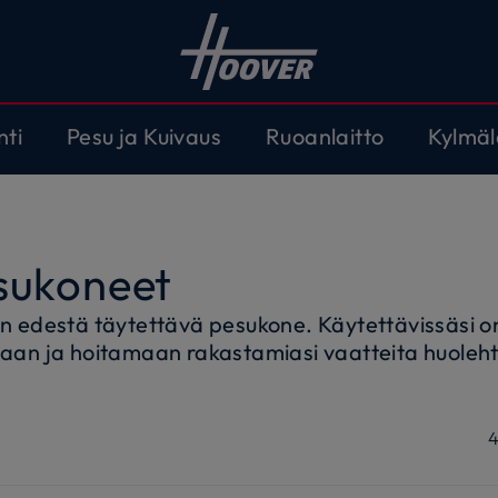
nti
Pesu ja Kuivaus
Ruoanlaitto
Kylmäl
sukoneet
in edestä täytettävä pesukone. Käytettävissäsi o
imaan ja hoitamaan rakastamiasi vaatteita huoleh
torin ansiosta edestä täytettävien pesukoneiden
timoivat veden- ja energiankulutusta ympäristöä
en ansiosta voit myös pitää laitteesi koko ajan si