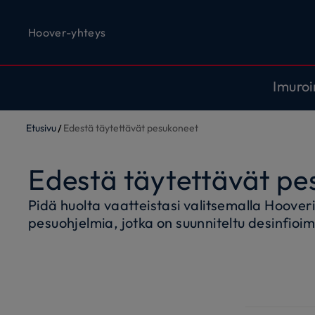
Hoover-yhteys
Imuroi
Etusivu
Edestä täytettävät pesukoneet
Edestä täytettävät pe
Pidä huolta vaatteistasi valitsemalla Hoover
pesuohjelmia, jotka on suunniteltu desinfio
sekä kuiduista että väreistä. Invertterimoot
suorituskyky on pitkäikäinen. Pesukoneet op
kunnioittaen. Älytoimintojen ja hOn-sovelluks
ja saavuttaa erinomaisia puhdistustuloksia.