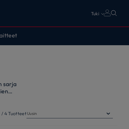
Tuki
aitteet
n sarja
tien
lmällä
4
/
4
Tuotteet
Uusin