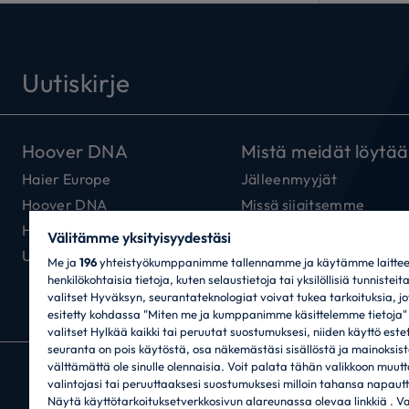
Uutiskirje
Hoover DNA
Mistä meidät löytää
Haier Europe
Jälleenmyyjät
Hoover DNA
Missä sijaitsemme
Hoover-yhteys
Välitämme yksityisyydestäsi
Uutiskirje
Me ja
196
yhteistyökumppanimme tallennamme ja käytämme laitteell
henkilökohtaisia tietoja, kuten selaustietoja tai yksilöllisiä tunnisteit
valitset Hyväksyn, seurantateknologiat voivat tukea tarkoituksia, j
esitetty kohdassa "Miten me ja kumppanimme käsittelemme tietoja" 
valitset Hylkää kaikki tai peruutat suostumuksesi, niiden käyttö este
seuranta on pois käytöstä, osa näkemästäsi sisällöstä ja mainoksist
välttämättä ole sinulle olennaisia. Voit palata tähän valikkoon muut
CANDY HOOVER GROUP S.r.I. – ainut osakkeen
valintojasi tai peruuttaaksesi suostumuksesi milloin tahansa napaut
HALLINNOLLISET TOIMIPAIKAT: Via Privata Eden
Näytä käyttötarkoituksetverkkosivun alareunassa olevaa linkkiä . Val