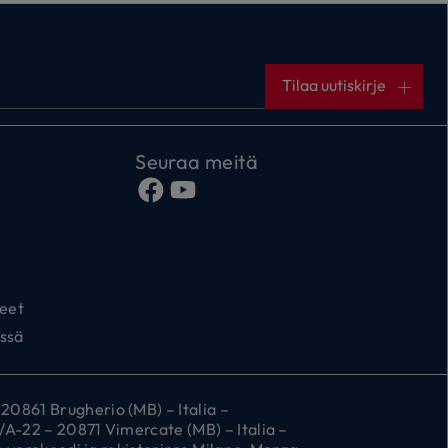
Tilaa uutiskirje
Seuraa meitä
teet
ssä
861 Brugherio (MB) – Italia –
A-22 – 20871 Vimercate (MB) – Italia –