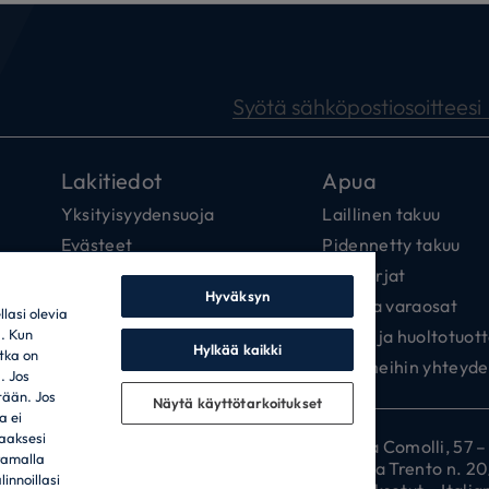
Syötä sähköpostiosoitteesi
Lakitiedot
Apua
Yksityisyydensuoja
Laillinen takuu
Evästeet
Pidennetty takuu
Yksityisyysasetuskeskus
Ohjekirjat
Hyväksyn
Saavutettavuusseloste
Lisä- ja varaosat
asi olevia
a. Kun
Eettiset säännöt
Hoito- ja huoltotuot
Hylkää kaikki
otka on
Data Act Policy
Pysy meihin yhteyde
. Jos
tään. Jos
Näytä käyttötarkoitukset
a ei
taaksesi
omistaja – REKISTERÖITY TOIMIPAIKKA: Via Comolli, 57 – 20
tamalla
 Fumagalli snc – 20861 Brugherio (MB) ja Via Trento n. 20/
innoillasi