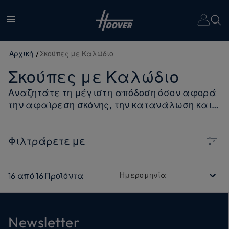
Αρχική
Σκούπες με Καλώδιο
Σκούπες με Καλώδιο
Αναζητάτε τη μέγιστη απόδοση όσον αφορά
την αφαίρεση σκόνης, την κατανάλωση και
τη σιωπή για εξαιρετικά αποτελέσματα σε
όλες τις επιφάνειες; Επιλέξτε μια κλασική
Φιλτράρετε με
ηλεκτρική σκούπα με σακούλα ή μια
ηλεκτρική σκούπα κυλίνδρου χωρίς σακούλα
της Hoover.
16
από
16
Προϊόντα
Ημερομηνία
Newsletter