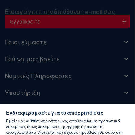
Εισαγάγετε την διεύθυνση e-mail σας
Εγγραφείτε
Ποιοι είμαστε
Πού να μας βρείτε
Νομικές Πληροφορίες
Υποστήριξη
Ενδιαφερόμαστε για το απόρρητό σας
Ακολουθήστε μας
Εμείς και οι
198
συνεργάτες μας αποθηκεύουμε προσωπικά
δεδομένα, όπως δεδομένα περιήγησης ή μοναδικά
αναγνωριστικά στοιχεία, και έχουμε πρόσβαση σε αυτά στη