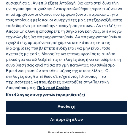
συσκευή σας . Αν επιλέξετε Αποδοχή, θα καταστεί δυνατή η
ενεργοποίηση τεχνολογιών παρακολούθησης προκειμένου να
υποστηριχθούν οι σκοποί που εμφανίζονται παρακάτω, για
τους οποίους εμείς και οι συνεργάτες μας επεξεργαζόμαστε
τα δεδομένα με σκοπό την παροχή υπηρεσιών. . Αν επιλέξετε
Απόρριψη όλων ή αποσύρετε τη συγκατάθεσή σας, οι εν λόγω
CANDY HOOVER GROUP S.r.I. - Μοναδικός Μέτοχος -
τεχνολογίες θα απενεργοποιηθούν. Αν απενεργοποιηθούν οι
ΕΔΡΑ: Via Comolli, 57 - 20861 Brugherio (MB) - Ιταλία
ιχνηλάτες, ορισμένο περιεχόμενο και κάποιες από τις
- ΔΙΟΙΚΗΤΙΚΑ ΓΡΑΦΕΙΑ: Via Privata Eden Fumagalli
διαφημίσεις που βλέπετε ενδέχεται να μην είναι τόσο
snc - 20861 Brugherio (MB) και Via Trento n. 20/A-22 -
σχετικές με εσάς. Μπορείτε να επανεμφανίσετε αυτό το
20871 Vimercate (MB) - Ιταλία - Τηλ.: +39.039.2086.1
μενού για να αλλάξετε τις επιλογές σας ή να αποσύρετε τη
- Φαξ: +39.039.2086.237 - Μετοχικό κεφάλαιο
συναίνεσή σας ανά πάσα στιγμή πατώντας τον σύνδεσμο
35.000.000,00 € iv - ΑΦΜ. και αριθμός εγγραφής
Εμφάνιση σκοπών στο κάτω μέρος της ιστοσελίδας . Οι
στο Μητρώο Επιχειρήσεων Μιλάνου-Μόντσα-
επιλογές σας θα τεθούν σε ισχύ εντός Ιστότοπος. Για
Μπριάντσα-Λόντι 04666310158 - Αριθμός
περισσότερες λεπτομέρειες ανατρέξτε στην Πολιτική
φορολογικού μητρώου ΦΠΑ 00786860965 - Αριθμός
Απορρήτου μας.
Πολιτική Cookies
REA: MB-1033934 - Άδεια IT AEOF 211870 - Εταιρεία
Κατάλογος συνεργατών (προμηθευτές)
που υπόκειται σε δραστηριότητες διαχείρισης και
συντονισμού της Candy S.p.A.
Αποδοχή
γλώσσα
Απόρριψη όλων
Εμφάνιση σκοπών