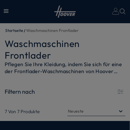
Un
Startseite
Waschmaschinen Frontlader
Waschmaschinen
Frontlader
Pflegen Sie Ihre Kleidung, indem Sie sich für eine
der Frontlader-Waschmaschinen von Hoover
entscheiden. Ihnen steht eine Reihe von
Waschzyklen zur Verfügung, die speziell für die
Filtern nach
Reinigung und Pflege der Stoffe und Farben Ihrer
Lieblingskleidung entwickelt wurden. Dank des
Inverter-Motors
ist die Leistung der Hoover-
7
Von
7
Produkte
Neueste
Frontlader-Waschmaschinen zuverlässig und
langlebig. Außerdem optimieren sie den Wasser-
und Energieverbrauch und schonen die Umwelt.