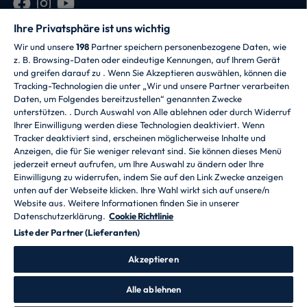
Ihre Privatsphäre ist uns wichtig
Wir und unsere
198
Partner speichern personenbezogene Daten, wie
z. B. Browsing-Daten oder eindeutige Kennungen, auf Ihrem Gerät
und greifen darauf zu . Wenn Sie Akzeptieren auswählen, können die
Tracking-Technologien die unter „Wir und unsere Partner verarbeiten
Daten, um Folgendes bereitzustellen“ genannten Zwecke
CANDY HOOVER GROUP S.r.I. - mit
unterstützen. . Durch Auswahl von Alle ablehnen oder durch Widerruf
Alleingesellschafter - RECHTSSITZ: Via Comolli 57 -
Ihrer Einwilligung werden diese Technologien deaktiviert. Wenn
20861 Brugherio (MB) - Italien - VERWALTUNGSSITZE:
Tracker deaktiviert sind, erscheinen möglicherweise Inhalte und
Via Privata Eden Fumagalli snc - 20861 Brugherio (MB)
Anzeigen, die für Sie weniger relevant sind. Sie können dieses Menü
und Via Trento 20/A-22 - 20871 Vimercate (MB) - Italien
jederzeit erneut aufrufen, um Ihre Auswahl zu ändern oder Ihre
- Tel.: +39.039.2086.1 - Fax: +39.039.2086.237 -
Einwilligung zu widerrufen, indem Sie auf den Link Zwecke anzeigen
Grundkapital 35.000.000,00 EUR voll eingezahlt -
unten auf der Webseite klicken. Ihre Wahl wirkt sich auf unsere/n
Steuernr. und Nr. der Eintragung im Handelsregister
Website aus. Weitere Informationen finden Sie in unserer
Mailand-Monza-Brianza-Lodi 04666310158 - USt-IdNr.
Datenschutzerklärung.
Cookie Richtlinie
00786860965 - REA-Nr.: MB-1033934 - Genehmigung
Liste der Partner (Lieferanten)
IT AEOF 211870 - Gesellschaft, die der einheitlichen
Leitung durch Candy S.p.A. untersteht
Akzeptieren
Sprache
Alle ablehnen